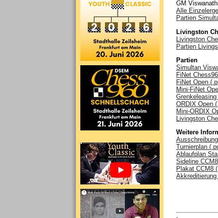
GM Viswanatha
Alle Einzelerge
Partien Simult
Livingston C
Livingston Che
Partien Livin
Partien
Simultan Visw
FiNet Chess96
FiNet Open (.p
Mini-FiNet Ope
Grenkeleasing
ORDIX Open (
Mini-ORDIX Op
Livingston Ch
Weitere Infor
Ausschreibung 
Turnierplan (.p
Ablaufplan Star
Sideline CCM8 
Plakat CCM8 (
Akkreditierung 