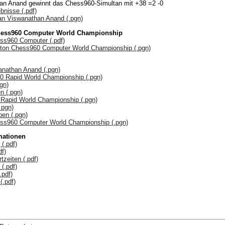
n Anand gewinnt das Chess960-Simultan mit +38 =2 -0
bnisse (.pdf)
an Viswanathan Anand (.pgn)
hess960 Computer World Championship
ss960 Computer (.pdf)
gston Chess960 Computer World Championship (.pgn)
anathan Anand (.pgn)
0 Rapid World Championship (.pgn)
gn)
n (.pgn)
 Rapid World Championship (.pgn)
.pgn)
en (.pgn)
ess960 Computer World Championship (.pgn)
mationen
(.pdf)
df)
tzeiten (.pdf)
(.pdf)
.pdf)
(.pdf)