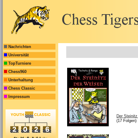
Nachrichten
Universität
TopTurniere
Chess960
Unterhaltung
Chess Classic
Impressum
Der Steinit
(17 Folgen)