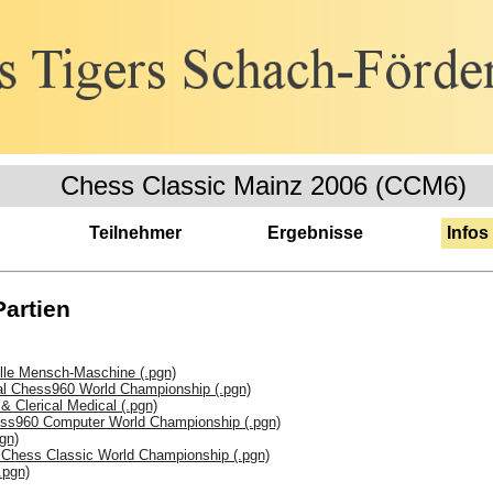
Chess Classic Mainz 2006 (CCM6)
Teilnehmer
Ergebnisse
Infos
Partien
elle Mensch-Maschine (.pgn)
cal Chess960 World Championship (.pgn)
& Clerical Medical (.pgn)
ess960 Computer World Championship (.pgn)
gn)
 Chess Classic World Championship (.pgn)
.pgn)