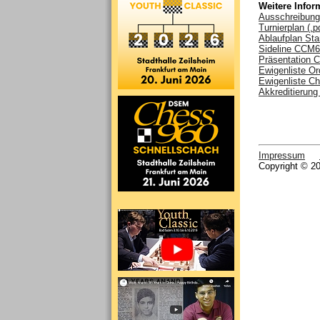
Weitere Infor
Ausschreibung 
Turnierplan (.p
Ablaufplan Star
Sideline CCM6 
Präsentation C
Ewigenliste Ord
Ewigenliste Ch
Akkreditierung 
Impressum
Copyright © 20