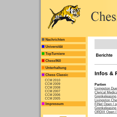
Nachrichten
Universität
TopTurniere
Berichte
Chess960
Unterhaltung
Infos & 
Chess Classic
CCM 2010
CCM 2009
Partien
CCM 2008
Livingston Du
CCM 2007
Clerical Medi
CCM 2006
Grenkeleasing 
CCM 2005
Livingston Ch
Impressum
FiNet Open (.p
Grenkeleasing
ORDIX Open (