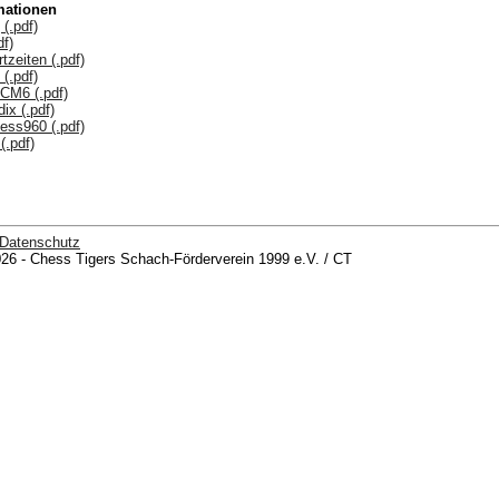
mationen
(.pdf)
df)
tzeiten (.pdf)
(.pdf)
CM6 (.pdf)
ix (.pdf)
ess960 (.pdf)
(.pdf)
Datenschutz
26 - Chess Tigers Schach-Förderverein 1999 e.V. / CT