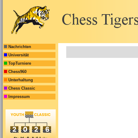
Nachrichten
Universität
TopTurniere
Chess960
Unterhaltung
Chess Classic
Impressum