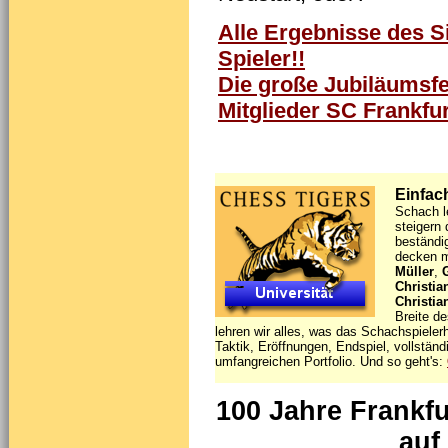
Alle Ergebnisse des Si
Spieler!!
Die große Jubiläumsfei
Mitglieder SC Frankfu
Einfach
Schach l
steigern 
beständi
decken m
Müller
,
Christi
Christia
Breite d
lehren wir alles, was das Schachspieler
Taktik, Eröffnungen, Endspiel, vollstän
umfangreichen Portfolio. Und so geht's:
100 Jahre Frankfu
auf