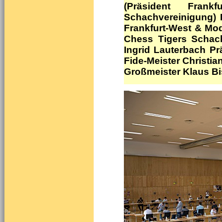
(Präsident Frankf
Schachvereinigung) 
Frankfurt-West & Mod
Chess Tigers Schach
Ingrid Lauterbach P
Fide-Meister Christi
Großmeister Klaus Bi