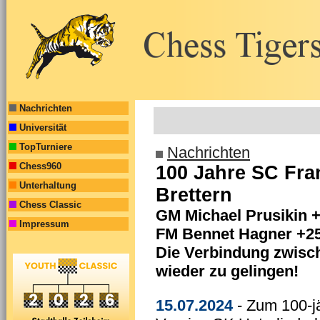
Nachrichten
Universität
TopTurniere
Nachrichten
Chess960
100 Jahre SC Fra
Unterhaltung
Brettern
Chess Classic
GM Michael Prusikin +2
Impressum
FM Bennet Hagner +25
Die Verbindung zwisc
wieder zu gelingen!
15.07.2024
- Zum 100-j