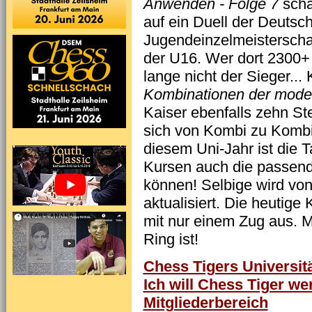
Anwenden - Folge 7
scha
auf ein Duell der Deutsc
Jugendeinzelmeisterscha
der U16. Wer dort 2300+ h
lange nicht der Sieger..
Kombinationen der moder
Kaiser ebenfalls zehn Ste
sich von Kombi zu Kombi
diesem Uni-Jahr ist die 
Kursen auch die passend
können! Selbige wird vo
aktualisiert. Die heutig
mit nur einem Zug aus. M
Ring ist!
Chess Tigers Universitä
Ich will Chess Tiger we
Mitgliederbereich