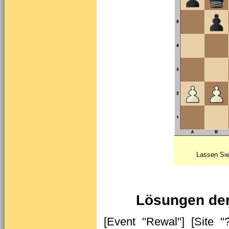
Lassen Sie
Lösungen der
[Event "Rewal"] [Site "?"] [Date "2014.??.??"] [Round "?"] [White "Kucza, Karol"] [Black "Nun, Gottfried"] [Result "1-0"] [Annotator "Mike Rosa"] [SetUp "1"] [FEN "3rkb1r/3n1p2/p1b2P1p/1q3B2/NpQ1P2P/1P3P2/P1P5/2KR3R w k - 0 22"] [PlyCount "3"] [SourceTitle "Chess Tigers Universität"] {Kombi des Hauses #1 - Weiß am Zug Für den Anfang ist} 22. Qe6+ $1 { nicht schlecht, oder? Schwarz gab auf, weil er} fxe6 23. Bg6# {entdeckt hatte.} 1-0 [Event "Gera"] [Site "?"] [Date "2015.??.??"] [Round "?"] [White "Weiss, Werner"] [Black "Rosa, Mike"] [Result "0-1"] [Annotator "Mike Rosa"] [SetUp "1"] [FEN "8/2p3pk/1p5p/pP2N2P/P1R2P2/5K2/2qr4/7R b - - 0 42"] [PlyCount "5"] [EventDate "2000.01.26"] [EventType "swiss"] [EventRounds "7"] [SourceTitle "Chess Tigers Universität"] {Kombi des Hauses #2 - Schwarz am Zug Natürlich bietet sich} 42... Rd3+ $1 {irgendwie an, aber wie geht es weiter, wenn Weiß den Turm nicht schlägt?} 43. Kg4 (43. Nxd3 Qxd3+ $19 {[%cal Rd3f3,Rd3c4] ist klar.}) ({Auf} 43. Ke4 { wäre} Rc3+ 44. Kd5 Rxc4 45. Nxc4 Qg2+ $19 {gekommen.}) 43... Qg2+ 44. Kf5 Rd6 $1 {[%cal Rd6f6,Rg2h1] Weiß gab wegen der gemeinen Mattdrohung auf f6 auf.} ({ Nach} 44... Qxh1 $6 45. Nxd3 Qd5+ $2 46. Ne5 $17 {ist dagegen gar nicht klar, ob Schwarz noch (hoch) gewinnen kann.}) 0-1 [Event "Orlova"] [Site "?"] [Date "2014.??.??"] [Round "?"] [White "Obrusnik, Michal"] [Black "Simacek, Pavel"] [Result "1-0"] [Annotator "Mike Rosa"] [SetUp "1"] [FEN "r1n1r1k1/1q2pp1p/2p3p1/p1P5/1pP3P1/PP3Q1P/1B3P2/3RR1K1 w - - 0 30"] [PlyCount "7"] [SourceTitle "Chess Tigers Universität"] {Kombi des Hauses #3 - Weiß am Zug Die schwarzen Felder des Nachziehenden sind extrem schwach. Nun musste nur noch der passende Plan her, welchen Weiß mit} 30. Qf6 $3 {auch wirklich fand. Schwarz gab auf, denn er verfügt nur über zwei Wege, das sofortige Matt zu verhindern, aber auch die retten ihn nicht.} exf6 (30... e5 31. Bxe5 Rxe5 (31... Kf8 32. Qg7+ Ke7 33. Bf6#) 32. Rd8+ $18) 31. Rxe8+ Kg7 32. g5 $1 {Die Mattdrohung ist offensichtlich, aber es ist Schwarz nicht möglich, ein Schlupfloch zu finden. Selbst die Verzweiflungstat} Qe7 {wird stur und stark mit} 33. Rdd8 $1 $18 {und einem Matt in spätestens drei Zügen beantwortet. Wem das zu viel Adrenalin ist, kann natürlich stattdessen mit dem Bauern auf f6 schlagen.} 1-0 [Event "Europameisterschaft"] [Site "?"] [Date "2014.??.??"] [Round "?"] [White "Pashikian, Arman"] [Black "Newerov, V."] [Result "1-0"] [Annotator "Mike Rosa"] [SetUp "1"] [FEN "5Q2/8/p5p1/1p3p1k/5P1p/4q3/6PK/5B2 w - - 0 64"] [PlyCount "5"] [SourceTitle "Chess Tigers Universität"] {Kombi des Hauses #4 - Wenn Schwarz auch noch den weißen f-Bauern erwischt, könnte Weiß sogar in Verlustgefahr geraten. Aber wie soll Weiß das verhindern? Na klar, mit} 64. Be2+ $3 {Der Läufer wird geopfert, um den f-Bauern zu behalten, denn den wird Weiß zum Mattsetzen nutzen.} (64. Qh8+ $2 {bringt wegen} Kg4 {eher Schwierigkeiten. Nach} 65. Qf6 Qxf4+ 66. Kg1 Qe3+ $11 {hat Schwarz auf jeden Fall das Remis in der Tasche.}) (64. Qd6 $2 {führt ebenfalls nur zu einem halben Punkt. Nach} Qg3+ 65. Kg1 (65. Kh1 Qf2 $11) 65... Qe3+ 66. Kh1 Qf2 $1 $11 {Mit} 67. Qd1+ Kh6 68. Qc1 {kann Weiß zwar alles decken, aber nach} Kh5 {keine Fortschritte erzielen.}) {In der Partie war nach} 64... Qxe2 65. Qf6 $18 {Schluss, denn Dg5# ist nur mit} Qg4 {zu bekämpfen, aber dann folgt} 66. Qh8# 1-0 [Event "Budapest"] [Site "?"] [Date "2013.??.??"] [Round "?"] [White "Moeldner, Juergen"] [Black "Fayard, Alain"] [Result "1-0"] [Annotator "Mike Rosa"] [SetUp "1"] [FEN "1r2br1k/R1p1q1np/2np1ppQ/1p2p3/3PP3/1BP1PN2/1P1N2PP/5RK1 w - - 0 23"] [PlyCount "13"] [SourceTitle 