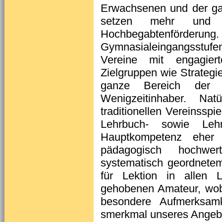
Erwachsenen und der ga
setzen mehr und
Hochbegabtenförderung. 
Gymnasialeingangsstuf
Vereine mit engagier
Zielgruppen wie Strateg
ganze Bereich der ni
Wenigzeitinhaber. Nat
traditionellen Vereinsspi
Lehr­buch- sowie Le
Hauptkompetenz eher i
pädagogisch hochwe
systematisch geordnete
für Lektion in allen 
gehobenen Amateur, wob
besondere Aufmerksamke
smerkmal unseres Angebo