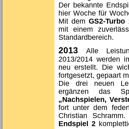
Der bekannte Endspie
hier Woche für Woche
Mit dem
GS2-Turbo
1
mit einem zuverläs
Standardbereich.
2013
Alle Leist
2013/2014 werden im 
neu erstellt. Die w
fortgesetzt, ge­paart
Die drei neuen Lei
ergänzen das Spe
„Nachspielen, Vers
fort unter dem fed
Christian Schramm.
Endspiel 2
kompletti