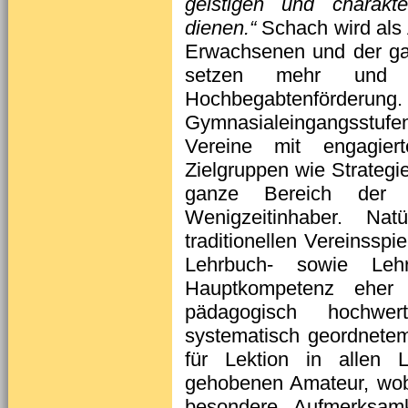
geistigen und charakte
dienen.“
Schach wird als 
Erwachsenen und der ga
setzen mehr und
Hochbegabtenförderung. 
Gymnasialeingangsstuf
Vereine mit engagier
Zielgruppen wie Strateg
ganze Bereich der ni
Wenigzeitinhaber. Nat
traditionellen Vereinsspi
Lehr­buch- sowie Le
Hauptkompetenz eher i
pädagogisch hochwe
systematisch geordnete
für Lektion in allen 
gehobenen Amateur, wob
besondere Aufmerksamke