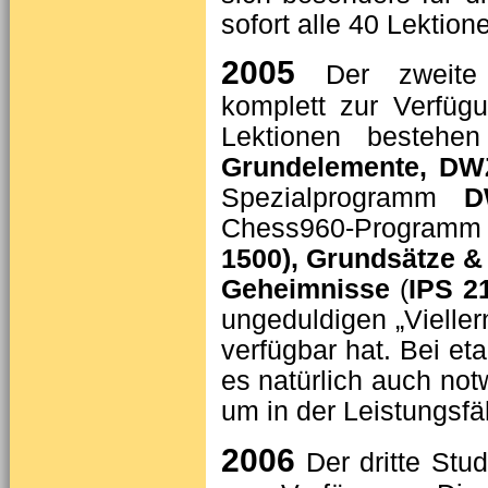
sofort alle 40 Lektion
2005
Der zweite
komplett zur Verfügu
Lekti­onen besteh
Grundelemente, DW
Spezialprogramm
D
Chess960-Program
1500), Grundsätze & 
Geheimnisse
(
IPS 2
ungeduldigen „Vieller
verfügbar hat. Bei et
es natürlich auch notw
um in der Leis­tungsfä
2006
Der dritte Stu