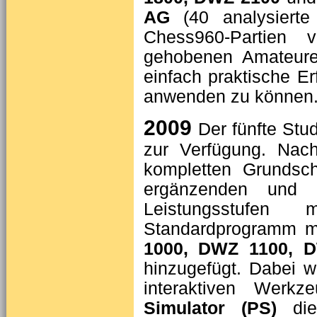
AG
(40 analysierte 
Chess960-Partien 
gehobenen Amateure
einfach praktische E
anwenden zu können
2009
Der fünfte Stu
zur Verfügung. Nac
kompletten Grundsc
ergänzenden und s
Leistungsstufe
Standardprogramm m
1000, DWZ 1100, 
hinzugefügt. Dabei 
interaktiven Wer
Simulator (PS)
d