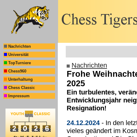
Nachrichten
Universität
TopTurniere
Nachrichten
Chess960
Frohe Weihnachte
Unterhaltung
2025
Chess Classic
Ein turbulentes, verä
Impressum
Entwicklungsjahr neig
Resignation!
24.12.2024
- In den let
vieles geändert im Kos