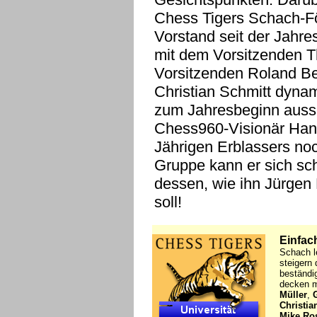
Chess Tigers Schach-Fö
Vorstand seit der Jah
mit dem Vorsitzenden T
Vorsitzenden Roland B
Christian Schmitt dynam
zum Jahresbeginn auss
Chess960-Visionär Hans-
Jährigen Erblassers noc
Gruppe kann er sich sch
dessen, wie ihn Jürgen
soll!
Einfach
Schach l
steigern 
beständi
decken m
Müller
,
Christi
Mike Ro