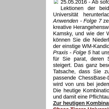
25.05.2016
- Ab sofo
Lektionen der bei
Universität herunte
Anwenden - Folge 7
ze
kreative Herangehenswe
Kamsky, und wie der Wa
können Sie die Niederl
der einstige WM-Kandid
Praxis - Folge 5
hat uns
für Sie parat, deren
steigert. Das ganz bes
Tatsache, dass Sie z
passende ChessBase-Da
wird von uns bei jedem
Die heutige Kombinatio
und damit eine Pflichta
Zur heutigen Kombinat