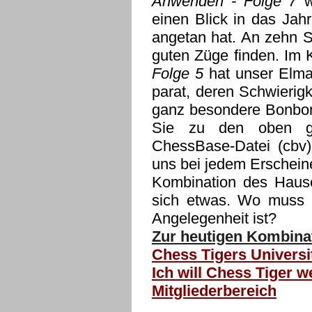
Anwenden - Folge 7
w
einen Blick in das Jah
angetan hat. An zehn S
guten Züge finden. Im
Folge 5
hat unser Elmar
parat, deren Schwierig
ganz besondere Bonbon 
Sie zu den oben g
ChessBase-Datei (cbv)
uns bei jedem Erscheine
Kombination des Hausesi
sich etwas. Wo muss W
Angelegenheit ist?
Zur heutigen Kombinat
Chess Tigers Universi
Ich will Chess Tiger w
Mitgliederbereich