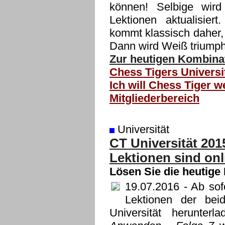
können! Selbige wir
Lektionen aktualisie
kommt klassisch daher,
Dann wird Weiß triumph
Zur heutigen Kombinat
Chess Tigers Universi
Ich will Chess Tiger w
Mitgliederbereich
Universität
CT Universität 201
Lektionen sind onl
Lösen Sie die heutige
19.07.2016
- Ab sofo
Lektionen der bei
Universität herunte