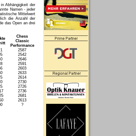
 in Abhängigkeit der
kannte Namen - jeder
istische Mittelwert
ich die Anzahl der
de das Open an drei
Chess
kte
Classic
itt
Performance
21
2587
95
2542
40
2646
28
2591
56
2603
50
2633
75
2614
70
2730
25
2726
17
2736
25
2681
50
2613
00
?