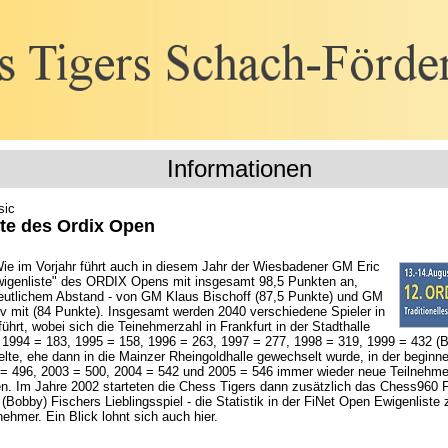
Informationen
sic
te des Ordix Open
ie im Vorjahr führt auch in diesem Jahr der Wiesbadener GM Eric
wigenliste" des ORDIX Opens mit insgesamt 98,5 Punkten an,
 deutlichem Abstand - von GM Klaus Bischoff (87,5 Punkte) und GM
 mit (84 Punkte). Insgesamt werden 2040 verschiedene Spieler in
führt, wobei sich die Teinehmerzahl in Frankfurt in der Stadthalle
 1994 = 183, 1995 = 158, 1996 = 263, 1997 = 277, 1998 = 319, 1999 = 432 (Ba
elte, ehe dann in die Mainzer Rheingoldhalle gewechselt wurde, in der beginn
 = 496, 2003 = 500, 2004 = 542 und 2005 = 546 immer wieder neue Teilnehmer
n. Im Jahre 2002 starteten die Chess Tigers dann zusätzlich das Chess960 
Bobby) Fischers Lieblingsspiel - die Statistik in der FiNet Open Ewigenliste 
nehmer. Ein Blick lohnt sich auch hier.