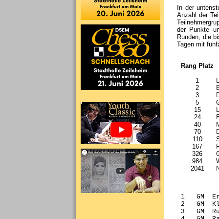
In der untenst
Anzahl der Tei
Teilnehmergru
der Punkte un
Runden, die b
Tagen mit fünf
Rang Platz
1
L
2
B
3
5
G
15
L
24
E
40
M
70
D
110
S
167
R
326
G
984
W
2041
N
 
                                            TWZ  Pkte  Anz Wert
 1   GM  Eric          Lobron               2509 98,5  12  55,9
 2   GM  Klaus         Bischoff             2560 87,5  11  53,8
 3   GM  Rustem        Dautov               2595 84,0  10  57,0
 4   GM  Rafael Agred  Vaganjan             2645 83,5  10  52,9
 5   GM  Igor          Glek                 2575 74,5   9  55,4
 6       Erich         Zweschper            2144 70,5  12  36,7
 7   IM  Stephan       Solonar              2362 70,5  10  46,9
 8   GM  Igor          Khenkin              2610 70,5   9  54,9
 9       Karlheinz     Scheidt              2170 70,0  11  39,3
 10  IM  Stefan        Reschke              2346 70,0  10  47,1
 11      Patrick       Chandler             2199 69,5  11  41,5
 12  FM  Gerd          Euler                2371 69,0  10  46,1
 13  GM  Raj           Tischbierek          2466 69,0   9  49,2
 14  FM  Gerd          Treppner             2313 68,5  10  42,2
 15  GM  Bogdan        Lalic                2543 68,5   8  56,6
 16  GM  Evgenj        Agrest               2592 67,5   8  58,2
 17  FM  Thomas        Pioch                2216 65,5  11  37,5
 18      Holger        Rasch                2246 64,5  10  41,6
 19  GM  Lev           Gutman               2519 63,0   8  55,6
 20      Kurt          Rätsch               2094 60,5  12  30,2
 21  IM  Dieter        Pirrot               2396 60,5   9  43,7
 22      Wolfgang      Kreuscher            2073 60,0  12  29,9
 23      Matthias      Kraft                2149 60,0  10  38,8
 24  IM  Yuri          Boidman              2431 59,5   8  46,4
 25  GM  Vladimir      Epishin              2635 59,5   7  58,9
 26      Ferdinand     Niebling             2216 59,0  10  37,8
 27  WIM Ingrid        Lauterbach           2156 59,0  10  38,3
 28  FM  Dr. Klaus-JürgLutz                 2316 58,5   9  41,3
 29  IM  Boris         Margolin             2433 58,5   8  49,8
 30      Karlheinz     Eg                   2065 58,0  12  27,3
 31  GM  Vladimir      Chuchelov            2562 57,5   7  56,1
 32      Albert        Bockius              2158 55,5   9  36,7
 33      Werner        Reyher               1845 55,0  12  26,1
 34  FM  Igor          Solomunovic          2435 55,0   7  46,1
 35      Alexander     Jugov                2280 54,5   9  41,2
 36      Dr. Michael   Tischendorf          2185 54,5   9  38,9
 37  FM  Dr. Eric      Zude                 2424 54,0   8  43,9
 38      Miodrag       Memic                2004 53,5  10  31,8
 39      Dr. Rudolf    Brauner              2036 53,0  10  32,3
 40  GM  Vadim         Milov                2683 52,5   6  59,8
 41      Dr. Harald    Volz                 2016 52,0  11  27,5
 42  FM  Dr. Reinhard  Zunker               2215 52,0   8  42,9
 43  IM  Gennadi       Ginsburg             2513 52,0   7  46,8
 44  IM  Klaus         Klundt               2382 51,0   7  47,9
 45      Lev           Lukovski             2085 50,5   9  33,9
 46  GM  Andrei        Shchekachev          2570 49,5   6  56,6
 47      Kresimir      Sulic                2117 49,0   9  31,8
 48  GM  Stefan        Kindermann           2590 49,0   6  57,3
 49      Andre         Matzat               2140 48,5   9  33,4
 50      Ralf          Rechel               2188 48,0   8  38,8
 51      Christoph     Berberich            2140 48,0   8  35,8
 52      Ansgar        Barthel              2180 47,5   8  37,9
 53      Tobias        Wenner               2190 47,5   8  38,6
 54  FM  Stefan        Eilers               2289 47,5   7  47,3
 55  FM  Efim          Rotstein             2306 47,5   7  47,4
 56  GM  Christopher   Lutz                 2610 47,5   6  52,2
 57  GM  Artur         Jussupow             2595 47,5   6  51,3
 58  GM  Felix         Levin                2501 47,5   6  53,8
 59      Reinhard      Sabel                2061 47,0   9  30,3
 60      Dr. Friedrich Bittner              2084 47,0   9  32,4
 61  GM  Romuald       Mainka               2454 47,0   6  55,3
 62      Klaus         Künitz               1941 46,0  10  30,6
 63      Frank         Reinemer             2285 46,0   7  41,3
 64  IM  Leonid        Milov                2482 46,0   6  54,2
 65      Klaus-Dieter  Füll                 2007 45,5  10  26,6
 66      Dr. Claus     Bauer                2171 45,0   7  41,9
 67  IM  Michael       Hoffmann             2455 45,0   6  52,7
 68      Stephan       Wendel               2217 44,0   7  41,7
 69      Thomas        Reschke              2225 43,5   7  38,3
 70  GM  Alexei        Dreev                2698 43,5   5  62,3
 71      Carl-FriedrichKannenberg           2015 42,5   9  26,8
 72      Thomas        Falk                 2129 42,5   8  34,5
 73      Bernhard      Nagel                2208 42,5   7  41,0
 74  FM  Till          Wippermann           2450 42,5   6  48,9
 75      Paul          Matis                1874 42,0   9  28,2
 76      Manfred       Unkelbach            1840 42,0   8  29,4
 77  FM  Norbert       Heck                 2315 42,0   6  47,1
 78  GM  Valeri        Beim                 2570 42,0   5  58,9
 79      Steve         Schiffer             2181 41,5   7  38,1
 80  FM  Christoph     Pfrommer             2252 41,5   6  42,0
 81  GM  Lajos         Portisch             2536 41,5   5  50,5
 82      Gunnar        Jerosch              2079 41,0   8  30,8
 83      Christian     Schlingensiepen      2340 41,0   6  43,1
 84      Leonadis      Bubis                2085 41,0   6  42,3
 85  GM  Henrik        Teske                2542 41,0   5  58,0
 86  FM  Michael       Hammes               2349 40,5   6  44,3
 87  WIM Gisela        Fischdick            2230 40,5   6  44,8
 88  FM  Reiner        Heimrath             2293 40,5   6  45,1
 89      Ulrich        Markmann             2317 40,5   6  44,2
 90      Hans-Jürgen   Döres                2263 40,5   6  46,2
 91      Hans-Gerhard  Brendel              1746 40,0   9  25,0
 92      Siegmund      Müller               2135 39,5   7  33,4
 93      Frank         Zimmermann           2288 39,5   6  41,4
 94  GM  Jörg          Hickl                2537 39,5   5  52,5
 95  FM  Frank         Staiger              2330 39,0   6  42,1
 96  FM  Jochen        Wege                 2255 39,0   6  40,2
 97      Stephan       Ziska                1888 38,5   7  33,3
 98  FM  Harry         Schaack              2294 38,5   6  45,2
 99  GM  Vlastimil     Hort                 2510 38,5   5  50,0
100  GM  Lothar        Vogt                 2484 38,5   5  50,2
101  GM  Alexander     Graf                 2605 38,5   5  49,2
102  GM  Roland        Schmaltz             2530 38,5   5  56,5
103  FM  Lothar        Schnitzspan          2345 38,0   6  42,2
104      Ronald        Köhler               2246 38,0   6  39,1
105      Faruk         Osmanovic            2131 38,0   6  36,3
106  GM  Thomas        Luther               2574 38,0   5  50,3
107  IM  Rolf          Schlindwein          2404 37,5   5  47,8
108      Oliver        Nill                 2199 37,0   6  39,4
109      Werner        Riebel               2067 37,0   6  36,6
110      Harilos       Karabalis            2249 37,0   6  42,4
111  IM  Georg         Seul                 2460 37,0   5  49,0
112  GM  Peter         Svidler              2750 37,0   4  66,5
113      Gerhard       Lutz                 1659 36,5   8  24,7
114      Dr. Pavel     Lurje                2176 36,5   6  40,8
115      Thomas        Weiss                2225 36,5   6  37,6
116      Prof. Bernd   Schwartz             2133 36,5   6  39,1
117      Michael       Stockmann            2188 36,0   6  36,7
118  IM  Volkmar       Dinstuhl             2420 36,0   5  45,6
119  IM  Markus        Schäfer              2372 36,0   5  45,7
120      Dr. Peter     Unger                1745 35,5   8  24,5
121      Berang        Sadeghi              2285 35,5   6  39,5
122      Siegfried     Warter               2130 35,5   6  37,6
123  FM  Thomas        Assmann              2395 35,5   5  50,4
124  IM  Oliver        Brendel              2343 35,5   5  49,9
125      Johannes      Holzapfel            1962 35,0   7  29,5
126      Omri          Schlesinger          2196 35,0   6  37,4
127      Ahmad Siar    Wahedi               2209 35,0   6  36,5
128      Rudolf        Bonnaire             2110 34,5   7  31,0
129  WGM Elvira        Berend               2350 34,5   5  44,1
130      Stefan        Martin               2268 34,5   5  45,3
131      Robert        Niedenthal           1759 34,0   8  23,8
132      Helmut        Kaulfuß              2225 34,0   5  45,7
133      Rolf          Tammert              2042 33,5   7  27,1
134  FM  Robert        Schlamp              2280 33,5   5  42,0
135  FM  Berthold      Bartsch              2227 33,5   5  42,9
136      Axel          Partenheimer         2181 33,5   5  44,7
137      Dr. Daniel    Wichmann             2255 33,5   5  44,1
138  GM  Philipp       Schlosser            2565 33,5   4  51,6
139      Jürgen        Schwichtenberg       1985 33,0   8  22,8
140      Wolfgang      Kraft                2102 33,0   6  34,2
141  WFM Dr. Bergit    Brendel              2061 33,0   6  33,6
142  IM  Leonid        Sobolevski           2358 33,0   5  43,2
143  FM  Wolfgang      Schöbel              2213 33,0   5  45,0
144  FM  Tillmann      Vogler               2325 33,0   5  40,7
145  GM  Alexander     Chernin              2640 33,0   4  53,8
146  GM  Alberto       David                2579 33,0   4  52,3
147  GM  Daniel        Fridman              2592 33,0   4  61,9
148      Waldemar      Schmidt              2102 32,5   7  27,9
149      Jochen        Schricker            2134 32,5   6  37,2
150  FM  Gerhard       Lorscheid            2285 32,5   5  42,1
151      Dr. Frank     Krahe                2239 32,5   5  35,3
152  IM  Jürgen        Pichler              2412 32,5   4  54,9
153      Ralf E.       Christ               2302 32,0   5  37,9
154  GM  Arkadij       Naiditsch            2644 32,0   4  49,1
155  GM  Arkadij       Rotstein             2557 32,0   4  54,0
156      Reinh