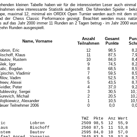
ehenden kleinen Tabelle haben wir für die interessierten Leser auch einmal
lnahmen eine interessante Statistik aufgestellt. Die führenden Spieler - be
ppe, maximal 12, minimal ein ORDIX Open Turnier werden auch mit dem stat
d der Chess Classic Performance gezeigt. Beachtet werden muss natürl
is auf das Jahr 2000 immer 11 Runden an 2 Tagen betrug - im Jahr 2000 wur
zehn Runden ausgespielt.
Anzahl
Gesamt
Pun
Name, Vorname
Teilnahmen
Punkte
Schn
obron, Eric
12
98,5
8,
ischoff, Klaus
11
87,5
7,
Dautov, Rustem
10
84,0
8,
lek, Igor
9
74,5
8,
alic, Bogdan
8
68,5
8,
pischin, Vladimir
7
59,5
8,
ilov, Vadim
6
52,5
8,
reev, Alexei
5
43,5
8,
vidler, Peter
4
37,0
9,
ublevsky, Sergei
3
30,5
10,
urevich, Michail
2
20,5
10,
ojtkiewicz, Alexander
1
10,5
10,
euer Teilnehmer 2006
0
0,0
0,