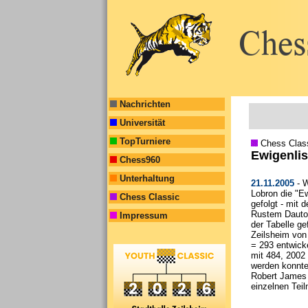
Nachrichten
Universität
TopTurniere
Chess Clas
Ewigenlis
Chess960
Unterhaltung
21.11.2005
- W
Lobron die "E
Chess Classic
gefolgt - mit
Rustem Dautov
Impressum
der Tabelle ge
Zeilsheim von
= 293 entwick
mit 484, 2002
werden konnte
Robert James (
einzelnen Teil