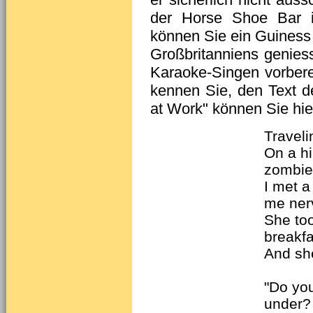
der Horse Shoe Bar i
können Sie ein Guiness 
Großbritanniens genies
Karaoke-Singen vorber
kennen Sie, den Text d
at Work" können Sie hie
Traveli
On a hip
zombie
I met a
me ner
She to
breakfa
And sh
"Do yo
under?