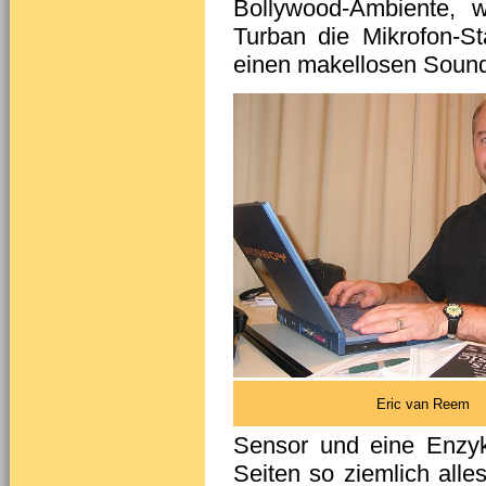
Bollywood-Ambiente, 
Turban die Mikrofon-S
einen makellosen Sound
Eric van Reem
Sensor und eine Enzyk
Seiten so ziemlich all