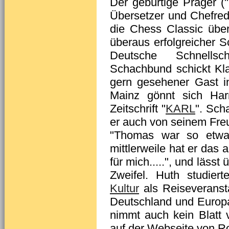
Der gebürtige Prager ("O
Übersetzer und Chefre
die Chess Classic über
überaus erfolgreicher 
Deutsche Schnellsc
Schachbund schickt Klaus
gern gesehener Gast i
Mainz gönnt sich Har
Zeitschrift "
KARL
". Sch
er auch von seinem Fre
"Thomas war so etwas
mittlerweile hat er das 
für mich.....", und läss
Zweifel. Huth studier
Kultur
als Reiseveransta
Deutschland und Europa
nimmt auch kein Blatt
auf der Webseite von 