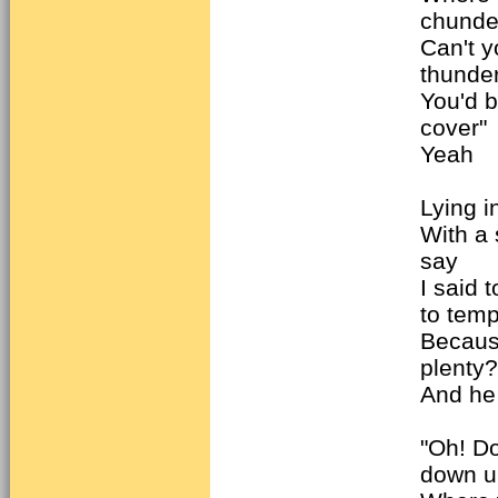
chunde
Can't y
thunde
You'd b
cover"
Yeah
Lying 
With a 
say
I said 
to tem
Because
plenty?
And he
"Oh! D
down u