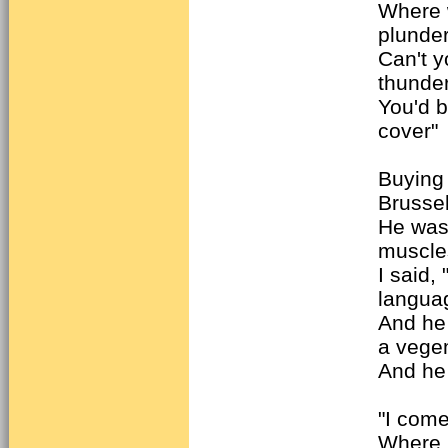
Where 
plunde
Can't y
thunde
You'd b
cover"
Buying
Brusse
He was 
muscle
I said,
langua
And he
a vege
And he
"I com
Where 