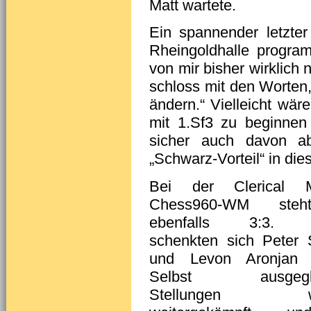
Matt wartete.
Ein spannender letzte
Rheingoldhalle program
von mir bisher wirklich
schloss mit den Worten
ändern.“ Vielleicht wä
mit 1.Sf3 zu beginnen
sicher auch davon ab
„Schwarz-Vorteil“ in di
Bei der Clerical M
Chess960-WM ste
ebenfalls 3:3. E
schenkten sich Peter 
und Levon Aronjan n
Selbst ausgegli
Stellungen we