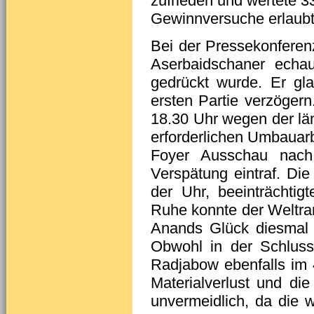
zufrieden und wertete 3
Gewinnversuche erlaubt
Bei der Pressekonferenz 
Aserbaidschaner echau
gedrückt wurde. Er gl
ersten Partie verzögern
18.30 Uhr wegen der l
erforderlichen Umbauarb
Foyer Ausschau nach
Verspätung eintraf. Die
der Uhr, beeinträchtig
Ruhe konnte der Weltran
Anands Glück diesmal m
Obwohl in der Schlusss
Radjabow ebenfalls im 
Materialverlust und di
unvermeidlich, da die 