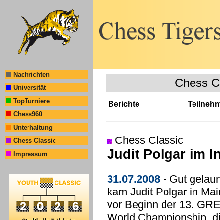
Nachrichten
Chess C
Universität
TopTurniere
Berichte
Teilneh
Chess960
Unterhaltung
Chess Classic
Chess Classic
Judit Polgar im I
Impressum
31.07.2008
- Gut gelaun
kam Judit Polgar in Ma
vor Beginn der 13. G
World Championship, di