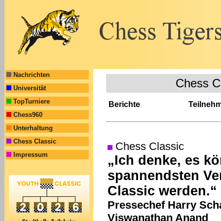
Nachrichten
Chess C
Universität
TopTurniere
Berichte
Teilneh
Chess960
Unterhaltung
Chess Classic
Chess Classic
Impressum
„Ich denke, es kö
spannendsten Ve
Classic werden.“
Pressechef Harry Scha
Viswanathan Anand