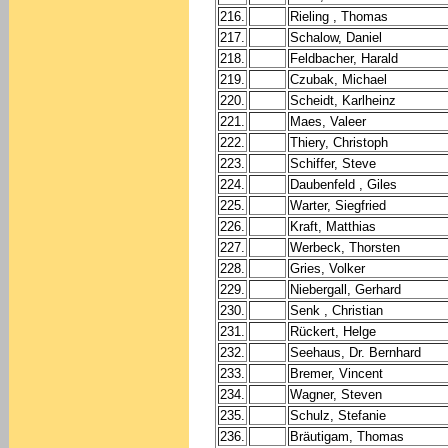
216.
Rieling , Thomas
217.
Schalow, Daniel
218.
Feldbacher, Harald
219.
Czubak, Michael
220.
Scheidt, Karlheinz
221.
Maes, Valeer
222.
Thiery, Christoph
223.
Schiffer, Steve
224.
Daubenfeld , Giles
225.
Warter, Siegfried
226.
Kraft, Matthias
227.
Werbeck, Thorsten
228.
Gries, Volker
229.
Niebergall, Gerhard
230.
Senk , Christian
231.
Rückert, Helge
232.
Seehaus, Dr. Bernhard
233.
Bremer, Vincent
234.
Wagner, Steven
235.
Schulz, Stefanie
236.
Bräutigam, Thomas