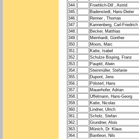
344.
Froehlich-Dill , Astrid
345.
Badenstedt, Hans-Dieter
346.
Renner , Thomas
347.
Kannenberg, Carl-Friedrich
348.
Becker, Matthias
349.
Meinhardt, Günther
350.
Moors, Marc
351.
Katte, Isabel
352.
Schulze Bisping, Franz
353.
Pauptit, Alwin
354.
Steinmüller, Stefanie
355.
Dupont, Jens
356.
Pölsterl, Hans
357.
Mauerhofer, Adrian
358.
Uffelmann, Hans-Georg
359.
Katte, Nicolas
360.
Lindner, Ulrich
361.
Scholz, Stefan
362.
Grundner, Alois
363.
Münich, Dr. Klaus
364.
Bantleon, Nils