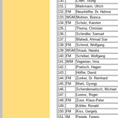
130.
Chen, Tsung
131.
Markmann, Ulrich
132.
FM
Neunhöffer, Dr. Helmut
133.
WGM
Muhren, Bianca
134.
FM
Schulz, Karsten
135.
Thoma, Christian
136.
Schindler, Samuel
137.
Wahedi, Ahmad Siar
138.
FM
Schmid, Wolfgang
139.
WGM
Straub, Natalia
140.
FM
Schöbel, Wolfgang
141.
WIM
Vaganian, Irina
142.
Poetsch, Hagen
143.
Höffer, David
144.
FM
Zunker, Dr. Reinhard
145.
FM
Marti, Gyorgy
146.
Schenderowitsch, Michael
147.
Lorenz, Roger
148.
FM
Zuse, Klaus-Peter
149.
Köhler, Ronald
150.
FM
Kiss, Gergely
151.
IM
Peredy, Ferenc