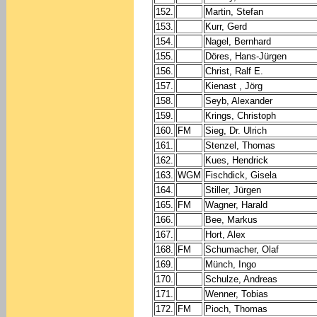
152.
Martin, Stefan
153.
Kurr, Gerd
154.
Nagel, Bernhard
155.
Döres, Hans-Jürgen
156.
Christ, Ralf E.
157.
Kienast , Jörg
158.
Seyb, Alexander
159.
Krings, Christoph
160.
FM
Sieg, Dr. Ulrich
161.
Stenzel, Thomas
162.
Kues, Hendrick
163.
WGM
Fischdick, Gisela
164.
Stiller, Jürgen
165.
FM
Wagner, Harald
166.
Bee, Markus
167.
Hort, Alex
168.
FM
Schumacher, Olaf
169.
Münch, Ingo
170.
Schulze, Andreas
171.
Wenner, Tobias
172.
FM
Pioch, Thomas