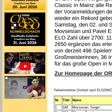
Classic in Mainz alle R
der Voranmeldungen deu
wieder ein Rekord geb
Samstag, den 02. und So
Movsesian und Pavel Elj
ELO Zahl über 2700. 11 
2650 ergänzen das erle
von derzeit 496 Spieler
Großmeisterinnen, 36 In
für das große Open in 
Zur Homepage der OR
Teilnehmerliste (Sortiert nach ELO/DWZ
Nr.
Titel
Name
1.
GM
Movsesian, Sergei