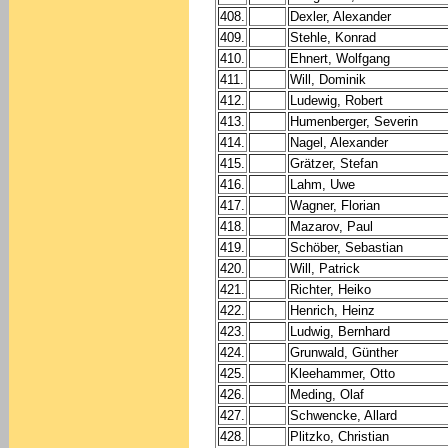
408.
Dexler, Alexander
409.
Stehle, Konrad
410.
Ehnert, Wolfgang
411.
Will, Dominik
412.
Ludewig, Robert
413.
Humenberger, Severin
414.
Nagel, Alexander
415.
Grätzer, Stefan
416.
Lahm, Uwe
417.
Wagner, Florian
418.
Mazarov, Paul
419.
Schöber, Sebastian
420.
Will, Patrick
421.
Richter, Heiko
422.
Henrich, Heinz
423.
Ludwig, Bernhard
424.
Grunwald, Günther
425.
Kleehammer, Otto
426.
Meding, Olaf
427.
Schwencke, Allard
428.
Plitzko, Christian