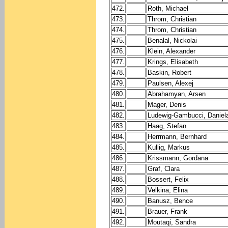
472.
Roth, Michael
473.
Throm, Christian
474.
Throm, Christian
475.
Benalal, Nickolai
476.
Klein, Alexander
477.
Krings, Elisabeth
478.
Baskin, Robert
479.
Paulsen, Alexej
480.
Abrahamyan, Arsen
481.
Mager, Denis
482.
Ludewig-Gambucci, Daniel
483.
Haag, Stefan
484.
Herrmann, Bernhard
485.
Kullig, Markus
486.
Krissmann, Gordana
487.
Graf, Clara
488.
Bossert, Felix
489.
Velkina, Elina
490.
Banusz, Bence
491.
Brauer, Frank
492.
Moutaqi, Sandra