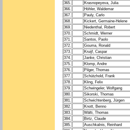
365.
Krasnopeyeva, Julia
366.
Höhler, Waldemar
367.
Pauly, Carlo
368.
Kickert, Germaine-Helene
369.
Niedenthal, Robert
370.
Schmidt, Werner
371.
Santos, Paolo
372.
Gouma, Ronald
373.
Kruijf, Caspar
374.
Janke, Christian
375.
Klomp, Andre
376.
Pilger, Thomas
377.
Schützhold, Frank
378.
Kling, Felix
379.
Schwingeler, Wolfgang
380.
Sikorski, Thomas
381.
Schwichtenberg, Jürgen
382.
Knott, Benno
383.
Wälti, Thomas
384.
Birtz, Claude
385.
Auschkalnis, Reinhard