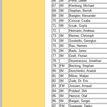
66.
IM
Pirrot, Dieter
67.
IM
Klenburg, Michael
68.
IM
Stephan, Berndt
69.
IM
Bangiev, Alexander
70.
IM
Csiszar, Csaba
71.
IM
Izsak, Guyla
72.
Heimann, Andreas
73.
IM
Renner, Christoph
74.
IM
Souleidis, Georgius
75.
IM
Rau, Hannes
76.
IM
Barle, Janez
77.
IM
Grafl, Florian
78.
Dourerassou, Jonathan
79.
FM
Becking, Stephan
80.
IM
Donchenko, Anatoli
81.
IM
Mikac, Matjaz
82.
IM
Zude, Dr. Eric
83.
FM
Jossien, Arnaud
84.
IM
Poldauf, Dirk
85.
IM
Heinzel, Olaf
86.
IM
Bargan, Sergei
87.
FM
Supaneie, Darko