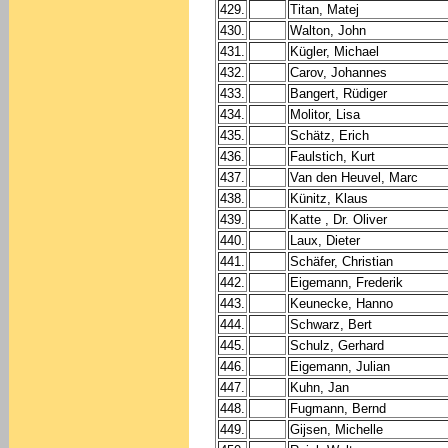
429.
Titan, Matej
430.
Walton, John
431.
Kügler, Michael
432.
Carov, Johannes
433.
Bangert, Rüdiger
434.
Molitor, Lisa
435.
Schätz, Erich
436.
Faulstich, Kurt
437.
Van den Heuvel, Marc
438.
Künitz, Klaus
439.
Katte , Dr. Oliver
440.
Laux, Dieter
441.
Schäfer, Christian
442.
Eigemann, Frederik
443.
Keunecke, Hanno
444.
Schwarz, Bert
445.
Schulz, Gerhard
446.
Eigemann, Julian
447.
Kuhn, Jan
448.
Fugmann, Bernd
449.
Gijsen, Michelle