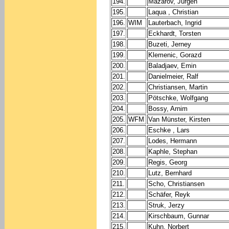
194.
Mazarov, Jürgen
195.
Laqua , Christian
196.
WIM
Lauterbach, Ingrid
197.
Eckhardt, Torsten
198.
Buzeti, Jerney
199.
Klemenic, Gorazd
200.
Baladjaev, Emin
201.
Danielmeier, Ralf
202.
Christiansen, Martin
203.
Pötschke, Wolfgang
204.
Bossy, Arnim
205.
WFM
Van Münster, Kirsten
206.
Eschke , Lars
207.
Lodes, Hermann
208.
Kaphle, Stephan
209.
Regis, Georg
210.
Lutz, Bernhard
211.
Scho, Christiansen
212.
Schäfer, Reyk
213.
Struk, Jerzy
214.
Kirschbaum, Gunnar
215.
Kuhn, Norbert