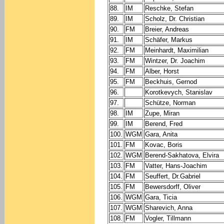
88.
IM
Reschke, Stefan
89.
IM
Scholz, Dr. Christian
90.
FM
Breier, Andreas
91.
IM
Schäfer, Markus
92.
FM
Meinhardt, Maximilian
93.
FM
Wintzer, Dr. Joachim
94.
FM
Alber, Horst
95.
FM
Beckhuis, Gernod
96.
Korotkevych, Stanislav
97.
Schütze, Norman
98.
IM
Zupe, Miran
99.
IM
Berend, Fred
100.
WGM
Gara, Anita
101.
FM
Kovac, Boris
102.
WGM
Berend-Sakhatova, Elvira
103.
FM
Vatter, Hans-Joachim
104.
FM
Seuffert, Dr.Gabriel
105.
FM
Bewersdorff, Oliver
106.
WGM
Gara, Ticia
107.
WGM
Sharevich, Anna
108.
FM
Vogler, Tillmann