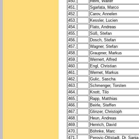
450.
Reinl, Walter
451.
Sgarlata, Marco
452.
Carov, Annelen
453.
Kessler, Lucien
454.
Flato, Andreas
455.
Süß, Stefan
456.
Dosch, Stefan
457.
Wagner, Stefan
458.
Graupner, Markus
459.
Wernert, Alfred
460.
Engl, Christian
461.
Wernet, Markus
462.
Gulic, Sascha
463.
Schmenger, Torsten
464.
Knott, Tilo
465.
Rapp, Matthias
466.
Beirle, Steffen
467.
Glinzer, Christoph
468.
Heun, Andreas
469.
Henrich, David
470.
Böhnke, Marc
471.
Perovic-Ottstadt, Dr. Sanja