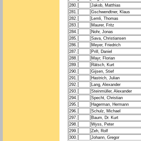
280.
Jakob, Matthias
281.
Gschwendtner, Klaus
282.
Lemli, Thomas
283.
Maurer, Fritz
284.
Nohr, Jonas
285.
Sava, Christiansen
286.
Meyer, Friedrich
287.
Prill, Daniel
288.
Mayr, Florian
289.
Rätsch, Kurt
290.
Gijsen, Stief
291.
Hastrich, Julian
292.
Lang, Alexander
293.
Steinmüller, Alexander
294.
Specht, Christian
295.
Hagerman, Hermann
296.
Schulz, Michael
297.
Baum, Dr. Kurt
298.
Wyss, Peter
299.
Zeh, Rolf
300.
Johann, Gregor