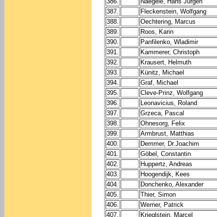
386.
Naegele, Hans Jürgen
387.
Fleckenstein, Wolfgang
388.
Oechtering, Marcus
389.
Roos, Karin
390.
Panfilenko, Wladimir
391.
Kammerer, Christoph
392.
Krausert, Helmuth
393.
Künitz, Michael
394.
Graf, Michael
395.
Cleve-Prinz, Wolfgang
396.
Leonavicius, Roland
397.
Grzeca, Pascal
398.
Ohnesorg, Felix
399.
Armbrust, Matthias
400.
Demmer, Dr.Joachim
401.
Göbel, Constantin
402.
Huppertz, Andreas
403.
Hoogendijk, Kees
404.
Donchenko, Alexander
405.
Thier, Simon
406.
Werner, Patrick
407.
Krieglstein, Marcel