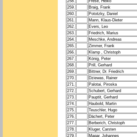
258.
Frese, Heiko
259.
Braig, Frank
260.
Pototzky, Daniel
261.
Mann, Klaus-Dieter
262.
Evers, Leo
263.
Friedrich, Marius
264.
Meschke, Andreas
265.
Zimmer, Frank
266.
Klamp , Christoph
267.
König, Peter
268.
Prill, Gerhard
269.
Bittner, Dr. Friedrich
270.
Dziewas, Rainer
271.
Palotai, Piroska
272.
Schubert, Gerhard
273.
Pauptit, Gerhard
274.
Haubold, Martin
275.
Teuschler, Hugo
276.
Dächert, Peter
277.
Berberich, Christoph
278.
Kluger, Carsten
279.
Magar, Johannes