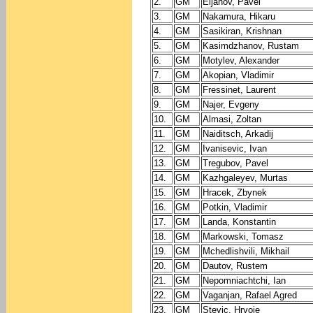
2.
GM
Eljanov, Pavel
3.
GM
Nakamura, Hikaru
4.
GM
Sasikiran, Krishnan
5.
GM
Kasimdzhanov, Rustam
6.
GM
Motylev, Alexander
7.
GM
Akopian, Vladimir
8.
GM
Fressinet, Laurent
9.
GM
Najer, Evgeny
10.
GM
Almasi, Zoltan
11.
GM
Naiditsch, Arkadij
12.
GM
Ivanisevic, Ivan
13.
GM
Tregubov, Pavel
14.
GM
Kazhgaleyev, Murtas
15.
GM
Hracek, Zbynek
16.
GM
Potkin, Vladimir
17.
GM
Landa, Konstantin
18.
GM
Markowski, Tomasz
19.
GM
Mchedlishvili, Mikhail
20.
GM
Dautov, Rustem
21.
GM
Nepomniachtchi, Ian
22.
GM
Vaganjan, Rafael Agred
23.
GM
Stevic, Hrvoje