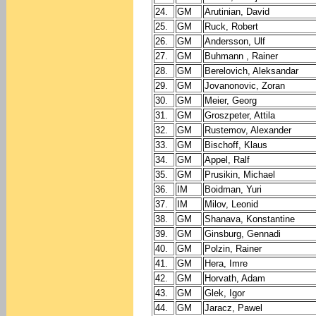
24.
GM
Arutinian, David
25.
GM
Ruck, Robert
26.
GM
Andersson, Ulf
27.
GM
Buhmann , Rainer
28.
GM
Berelovich, Aleksandar
29.
GM
Jovanonovic, Zoran
30.
GM
Meier, Georg
31.
GM
Groszpeter, Attila
32.
GM
Rustemov, Alexander
33.
GM
Bischoff, Klaus
34.
GM
Appel, Ralf
35.
GM
Prusikin, Michael
36.
IM
Boidman, Yuri
37.
IM
Milov, Leonid
38.
GM
Shanava, Konstantine
39.
GM
Ginsburg, Gennadi
40.
GM
Polzin, Rainer
41.
GM
Hera, Imre
42.
GM
Horvath, Adam
43.
GM
Glek, Igor
44.
GM
Jaracz, Pawel