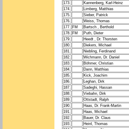
173.
Kannenberg, Karl-Heinz
174.
Limberg, Matthias
175.
Sieber, Patrick
176.
Weiss, Thomas
177.
FM
Bartsch , Berthold
178.
FM
Puth, Dieter
179.
Heedt , Dr. Thorsten
180.
Diekers, Michael
181.
Niebling, Ferdinand
182.
Wichmann, Dr. Daniel
183.
Böhmer, Christian
184.
Dann, Matthias
185.
Kick, Joachim
186.
Leghan, Dirk
187.
Sadeghi, Hassan
188.
Viebahn, Dirk
189.
Ottstadt, Ralph
190.
Haas, Dr. Frank-Martin
191.
Haas, Michael
192.
Bauer, Dr. Claus
193.
Heinl, Thomas