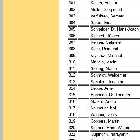
301.
Kaiser, Helmut
302.
Müller, Siegmund
303.
Verführen, Bernard
304.
Sarec, Ivica
305.
Schneider, Dr. Hans-Joach
306.
Kleinert, Jürgen
307.
Renner, Gabriele
308.
Klein, Raimund
309.
Klyszcz, Michael
310.
Mrvicin, Marin
311.
Siering, Martin
312.
Schmidt, Waldemar
313.
Schulze, Joachim
314.
Deppe, Arne
315.
Hupprich, Dr. Thorsten
316.
Matzat, Andre
317.
Neubauer, Kai
318.
Wagner, Denis
319.
Cobbers, Martin
320.
Siemon, Ernst Walter
321.
Oupindrin, Narayanin