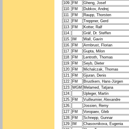
109.
FM
Gheng, Josef
110.
FM
Dubkov, Andrej
111.
FM
Raupp, Thorsten
112.
FM
Treppner, Gerd
113.
FM
Kotter, Ralf
114.
Gräf, Dr. Steffen
115.
IM
Wall, Gavin
116.
FM
Armbrust, Florian
117.
FM
Gupta, Milon
118.
FM
Lentroth, Thomas
119.
FM
Seyb, Dieter
120.
FM
Michalczak, Thomas
121.
FM
Gjuran, Denis
122.
FM
Brustkern, Hans-Jürgen
123.
WGM
Melamed, Tatjana
124.
Upleger, Martin
125.
FM
Vuilleumier, Alexandre
126.
Jossien, Remy
127.
FM
Voropaev, Gleb
128.
FM
Schnepp, Gunnar
129.
IM
Chasovnikova, Eugenia