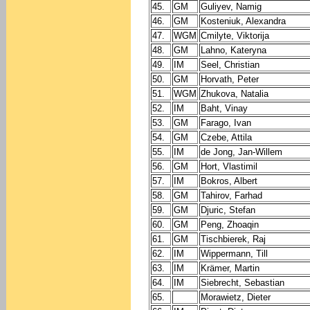
45.
GM
Guliyev, Namig
46.
GM
Kosteniuk, Alexandra
47.
WGM
Cmilyte, Viktorija
48.
GM
Lahno, Kateryna
49.
IM
Seel, Christian
50.
GM
Horvath, Peter
51.
WGM
Zhukova, Natalia
52.
IM
Baht, Vinay
53.
GM
Farago, Ivan
54.
GM
Czebe, Attila
55.
IM
de Jong, Jan-Willem
56.
GM
Hort, Vlastimil
57.
IM
Bokros, Albert
58.
GM
Tahirov, Farhad
59.
GM
Djuric, Stefan
60.
GM
Peng, Zhoaqin
61.
GM
Tischbierek, Raj
62.
IM
Wippermann, Till
63.
IM
Krämer, Martin
64.
IM
Siebrecht, Sebastian
65.
Morawietz, Dieter