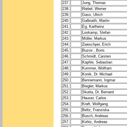
237.
Jung, Thomas
238.
Riebel, Werner
239.
Gass, Ulrich
240.
Galbraith, Martin
241.
Eg, Karlheinz
242.
Loskamp, Stefan
243.
Müller, Markus
244.
Zweschper, Erich
245.
Buzov , Boris
246.
Schmidt, Carsten
247.
Kaphle, Sebastian
248.
Kummer, Wolfram
249.
Konik, Dr. Michael
250.
Bennemann, Ingmar
251.
Biegler, Markus
252.
Skutta, Dr. Bernard
253.
Hauser, Carlos
254.
Kraft, Wolfgang
255.
Beltz, Franziska
256.
Busch, Andreas
257.
Kohtz, Andreas