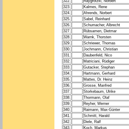
322.
Raygrotzki, Norbert
323.
Kalmes, Rene
324.
Ahrends, Norbert
325.
Sabel, Reinhard
326.
Schumacher, Albrecht
327.
Rübsamen, Dietmar
328.
Warnk, Thorsten
329.
Schriewer, Thomas
330.
Jochmann, Christian
331.
Daubenfeld, Nico
332.
Matriciani, Rüdiger
333.
Gutacker, Stephan
334.
Hartmann, Gerhard
335.
Mattes, Dr. Heinz
336.
Grosse, Manfred
337.
Storkebaum, Ulrike
338.
Thormann, Olaf
339.
Reyher, Werner
340.
Raimann, Max-Günter
341.
Schmitt, Harald
342.
Diele, Ralf
343.
Koch, Markus