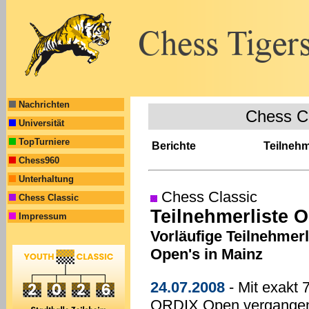
Nachrichten
Chess C
Universität
TopTurniere
Berichte
Teilneh
Chess960
Unterhaltung
Chess Classic
Chess Classic
Teilnehmerliste 
Impressum
Vorläufige Teilnehmer
Open's in Mainz
24.07.2008
- Mit exakt 
ORDIX Open vergangen