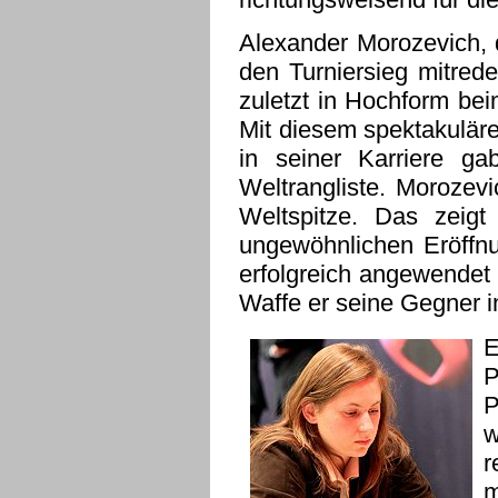
Alexander Morozevich, 
den Turniersieg mitred
zuletzt in Hochform be
Mit diesem spektakuläre
in seiner Karriere ga
Weltrangliste. Morozevic
Weltspitze. Das zeig
ungewöhnlichen Eröffnu
erfolgreich angewendet 
Waffe er seine Gegner i
E
P
P
w
r
m