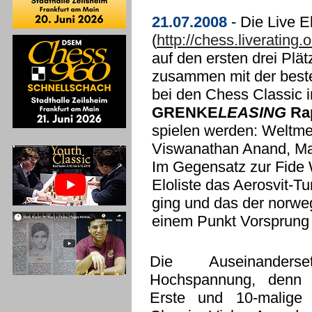
21.07.2008
- Die Live El
(
http://chess.liverating.
auf den ersten drei Plät
zusammen mit der besten
bei den Chess Classic 
GRENKE
LEASING
Rap
spielen werden: Weltme
Viswanathan Anand, Ma
Im Gegensatz zur Fide W
Eloliste das Aerosvit-T
ging und das der norwe
einem Punkt Vorsprung
Die Auseinanderse
Hochspannung, denn d
Erste und 10-malige