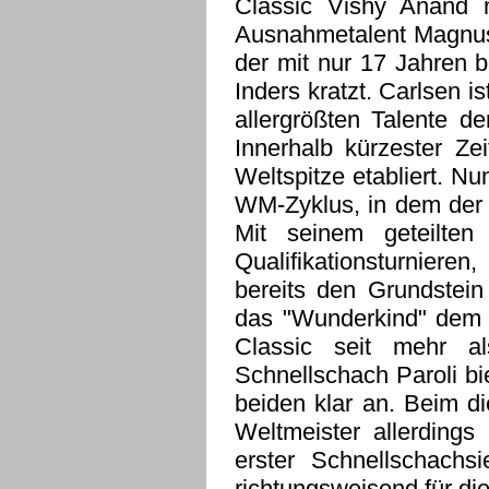
Classic Vishy Anand 
Ausnahmetalent Magnus 
der mit nur 17 Jahren 
Inders kratzt. Carlsen is
allergrößten Talente d
Innerhalb kürzester Zei
Weltspitze etabliert. Nu
WM-Zyklus, in dem der 
Mit seinem geteilte
Qualifikationsturnier
bereits den Grundstein
das "Wunderkind" dem 
Classic seit mehr a
Schnellschach Paroli bi
beiden klar an. Beim d
Weltmeister allerdings
erster Schnellschachs
richtungsweisend für d